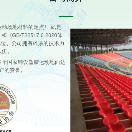
动场地材料的定点厂家,是
GB/T22517.6-2020体
单位。公司拥有雄厚的技术力
队伍。
多个国家铺设塑胶运动地面达
客户的赞誉。