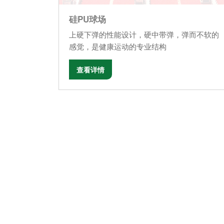
透气（水）型塑胶跑道
撒粒型塑
多用于中小学或幼儿园使用，表面耐磨性强，
撒粒型塑
能满足学校长时间、高频率教学使用
类规模的
查看详情
查看详