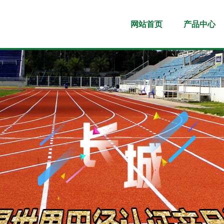
网站首页
产品中心