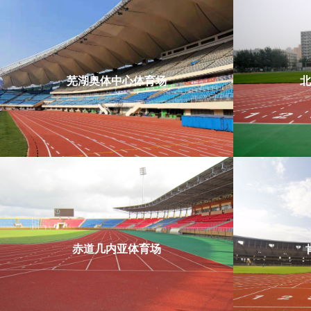
芜湖奥体中心体育场
北
赤道几内亚体育场