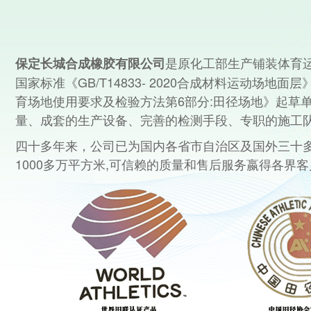
是原化工部生产铺装体育运
保定长城合成橡胶有限公司
国家标准《GB/T14833- 2020合成材料运动场地面层》和《
育场地使用要求及检验方法第6部分:田径场地》起草
量、成套的生产设备、完善的检测手段、专职的施工
四十多年来，公司已为国内各省市自治区及国外三十
1000多万平方米,可信赖的质量和售后服务嬴得各界