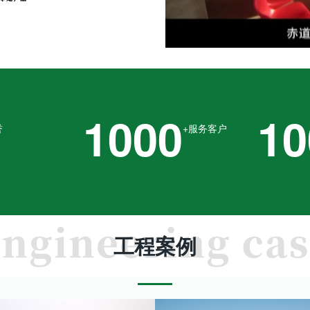
1000
10
誉
+服务客户
工程案例