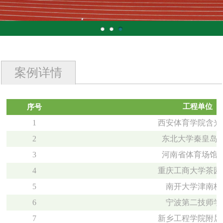
案例详情
工程单位
序号
1
西安体育学院含光
2
东北大学秦皇岛
3
河南省体育场馆
4
重庆工商大学茶园
5
南开大学津南校
6
宁波第二技师学
7
新乡工程学院附属