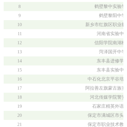
8
鹤壁黎中实验学
9
鹤壁黎阳中学
10
新乡市红旗区职业教
11
河南省实验中
12
信阳学院南湖校
13
菏泽国开中学
14
东丰县进修学
15
东丰县实验中
16
中石化北京平谷培
17
阿拉善左旗蒙古族实
18
河北传媒学院警安
19
石家庄精英外语
20
保定市满城区市头
21
保定市职业技术教