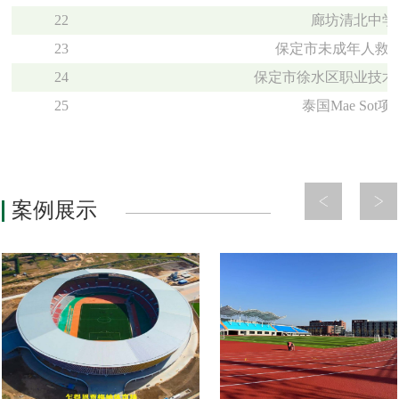
22
廊坊清北中学
23
保定市未成年人救
24
保定市徐水区职业技术
25
泰国Mae Sot项
案例展示